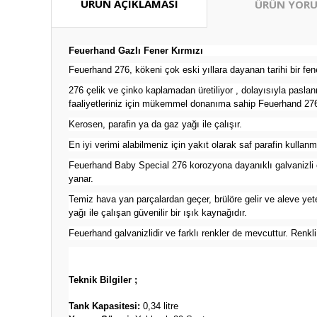
ÜRÜN AÇIKLAMASI
ÜRÜN YORU
Feuerhand
Gazlı Fener Kırmızı
Feuerhand 276, kökeni çok eski yıllara dayanan tarihi bir fene
276 çelik ve çinko kaplamadan üretiliyor , dolayısıyla paslan
faaliyetleriniz için mükemmel donanıma sahip Feuerhand 276 f
Kerosen, parafin ya da gaz yağı ile çalışır.
En iyi verimi alabilmeniz için yakıt olarak saf parafin kull
Feuerhand Baby Special 276 korozyona dayanıklı galvanizli ç
yanar.
Temiz hava yan parçalardan geçer, brülöre gelir ve aleve yet
yağı ile çalışan güvenilir bir ışık kaynağıdır.
Feuerhand galvanizlidir ve farklı renkler de mevcuttur. Renkli
Teknik Bilgiler ;
Tank Kapasitesi:
0,34 litre