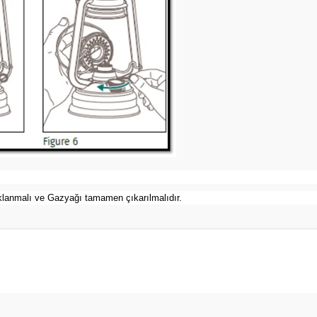
lanmalı ve Gazyağı tamamen çıkarılmalıdır.
er konularda yetersiz gördüğünüz noktaları öneri formunu kullanarak tarafım
Ürün hakkında henüz soru sorulmamış.
Bu ürüne ilk yorumu siz yapın!