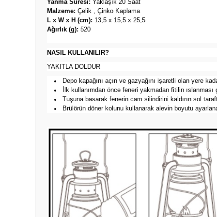
Yanma Süresi:
Yaklaşık 20 Saat
Malzeme:
Çelik , Çinko Kaplama
L x W x H (cm):
13,5 x 15,5 x 25,5
Ağırlık (g):
520
NASIL KULLANILIR?
YAKITLA DOLDUR
Depo kapağını açın ve gazyağını işaretli olan yere kada
İlk kullanımdan önce feneri yakmadan fitilin ıslanması g
Tuşuna basarak fenerin cam silindirini kaldırın sol taraf
Brülörün döner kolunu kullanarak alevin boyutu ayarlanab