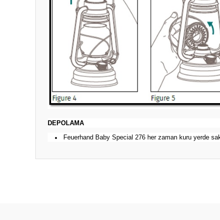
DEPOLAMA
Feuerhand Baby Special 276 her zaman kuru yerde sak
Bu ürünün fiyat bilgisi, resim, ürün açıklamalarında ve diğ
Görüş ve önerileriniz için teşekkür ederiz.
Ürün resmi kalitesiz, bozuk veya görüntülenemiyor.