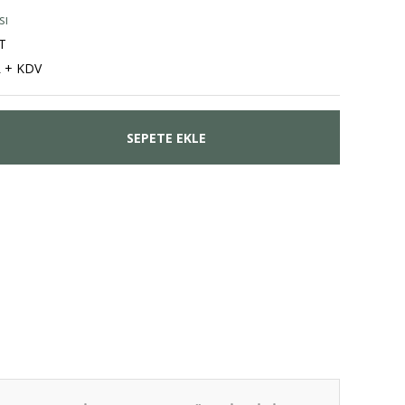
sı
T
L + KDV
SEPETE EKLE