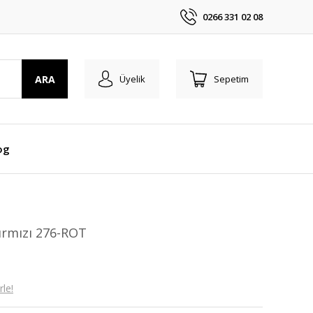
0266 331 02 08
ARA
Üyelik
Sepetim
og
ırmızı 276-ROT
le!