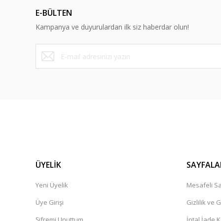
Ürün açıklamasında eksik bilgiler bulunuyor.
E-BÜLTEN
Ürün bilgilerinde hatalar bulunuyor.
Kampanya ve duyurulardan ilk siz haberdar olun!
Ürün fiyatı diğer sitelerden daha pahalı.
Bu ürüne benzer farklı alternatifler olmalı.
ÜYELİK
SAYFALA
Yeni Üyelik
Mesafeli Sa
Üye Girişi
Gizlilik ve 
Şifremi Unuttum
İptal İade K