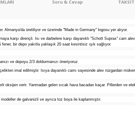
MLARI
Soru & Cevap
TAKSİT
r. Almanya'da üretiliyor ve üzerinde ''Made in Germany'' logosu yer alıyor.
maya karşı dirençli. Isı ve darbelere karşı dayanıklı ''Schott Suprax'' cam ale
ener, bir depo yakıtla yaklaşık 20 saat kesintisiz ışık sağlıyor.
anmanızı ve depoyu 2/3 doldurmanızı öneriyoruz.
elikten imal edilmiştir. Isıya dayanıklı camı sayesinde alev rüzgardan mükemm
erli oksijen verir. Yanmadan gelen sıcak hava bacadan kaçar. Pillerden ve ele
 modeller de galvanizli ve ayrıca toz boya ile kaplanmıştır.