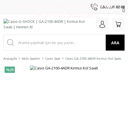
1500₺ ve üzeri alışverişlerde
0266 331 02 08
ÜCRETSİZ KARGO
ARA
Anasayfa
Akıllı Saatler
Casio Saat
Casio GA-2100-4ADR Kırmızı Kol Saati
%29